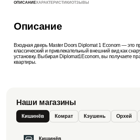
ОПИСАНИЕ
ХАРАКТЕРИСТИКИ
ОТЗЫВЫ
Описание
Входная дверь Master Doors Diplomat 1 Econom — это п
классический и привлекательный внешний вид как снар
установку. Выбирая Diplomat1Econom, вы получаете п
квартиры.
Наши магазины
Кишинёв
Комрат
Кэушень
Орхей
Кишинёв