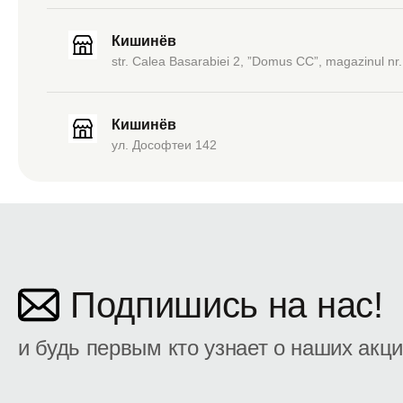
Кишинёв
str. Calea Basarabiei 2, ”Domus CC”, magazinul nr.
Кишинёв
ул. Дософтеи 142
Подпишись на нас!
и будь первым кто узнает о наших акц