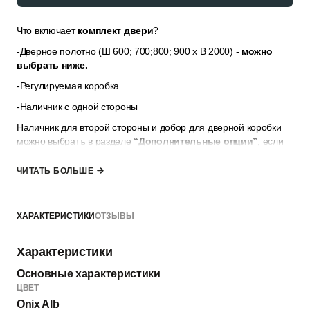
Что включает
комплект двери
?
-Дверное полотно (Ш 600; 700;800; 900 x В 2000) -
можно
выбрать ниже.
-Регулируемая коробка
-Наличник с одной стороны
Наличник для второй стороны и добор для дверной коробки
можно выбратъ в разделе
“Дополнительные опции”
, если
толщина стены не позволяет закрыть её только наличниками.
ЧИТАТЬ БОЛЬШЕ
*комплект не включает ручку, замок и петли — их можно
выбрать в разделе “Добавить к заказу”
ХАРАКТЕРИСТИКИ
ОТЗЫВЫ
Характеристики
Основные характеристики
ЦВЕТ
Onix Alb