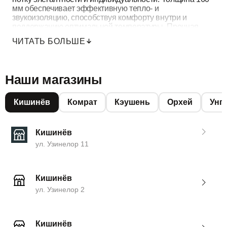
мм обеспечивает эффективную тепло- и
звукоизоляцию, способствуя комфорту внутри и
поддержанию оптимальной температуры. Прочная
конструкция гарантирует защиту, долговечность и
ЧИТАТЬ БОЛЬШЕ
длительный срок службы.
Наши магазины
Кишинёв
Комрат
Кэушень
Орхей
Унг
Кишинёв
ул. Узинелор 11
Кишинёв
ул. Узинелор 2
Кишинёв