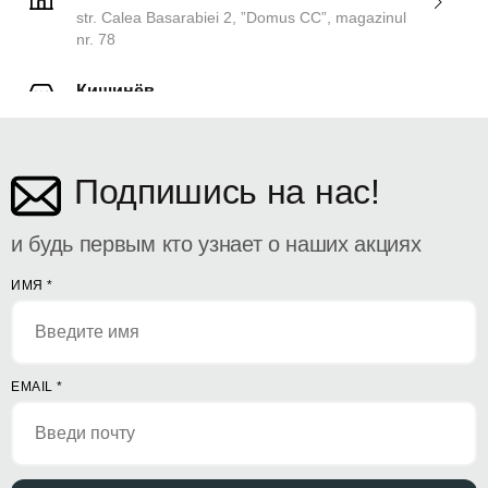
str. Calea Basarabiei 2, ”Domus CC”, magazinul
nr. 78
Кишинёв
ул. Дософтеи 142
Подпишись на нас!
и будь первым кто узнает о наших акциях
ИМЯ
*
EMAIL
*