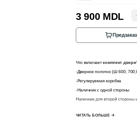
3 900 MDL
Предзака
Что включает
комплект двери
-Дверное полотно (Ш 600; 700;8
-Регулируемая коробка
-Наличник с одной стороны
Наличник для второй стороны 
“Дополнительные опции”
, е
наличниками.
ЧИТАТЬ БОЛЬШЕ
*комплект не включает ручк
к заказу”