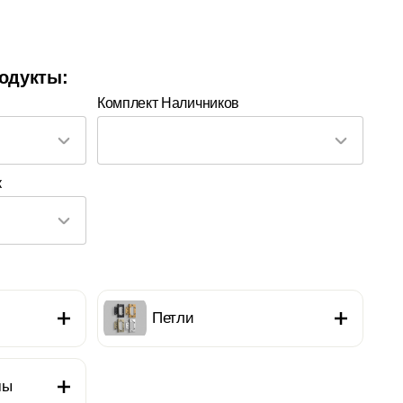
одукты:
Комплект Наличников
к
Петли
мы