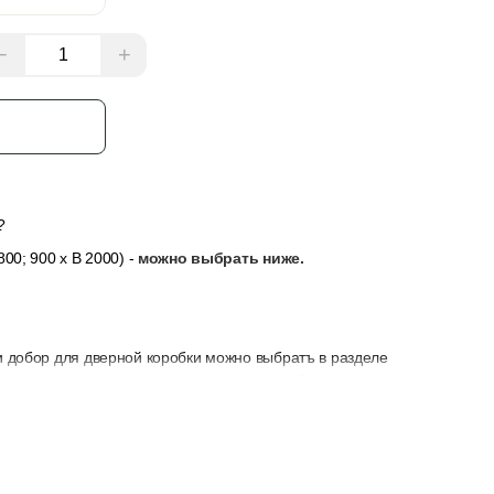
−
+
з
?
00; 900 x В 2000) -
можно выбрать ниже.
и добор для дверной коробки можно выбратъ в разделе
сли толщина стены не позволяет закрыть её только
у, замок и петли — их можно выбрать в разделе “Добавить