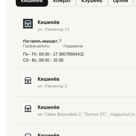
Кишинёв
Комрат
Кэушень
Орхей
Кишинёв
ул. Узинелор 11
Построить маршрут
График работы
Поддержка
Пн - Пт: 08:30 - 17:30
078804411
Сб - Вс: 08:30 - 15:00
Кишинёв
ул. Узинелор 2
Кишинёв
str. Calea Basarabiei 2, ”Domus CC”, magazinul nr.
Кишинёв