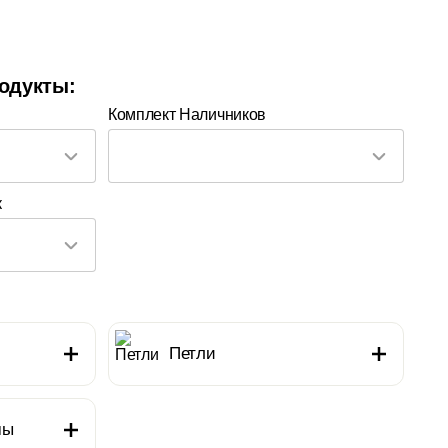
одукты:
Комплект Наличников
к
Петли
мы