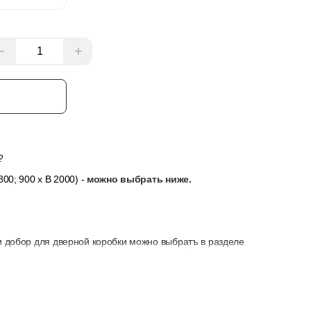
−
+
з
?
00; 900 x В 2000) -
можно выбрать ниже.
и добор для дверной коробки можно выбратъ в разделе
сли толщина стены не позволяет закрыть её только
у, замок и петли — их можно выбрать в разделе “Добавить