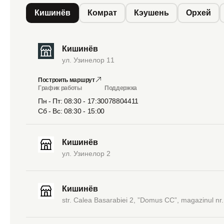
Кишинёв
Комрат
Кэушень
Орхей
Кишинёв
ул. Узинелор 11
Построить маршрут
График работы
Поддержка
Пн - Пт: 08:30 - 17:30
078804411
Сб - Вс: 08:30 - 15:00
Кишинёв
ул. Узинелор 2
Кишинёв
str. Calea Basarabiei 2, ”Domus CC”, magazinul nr.