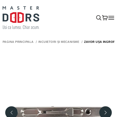
PAGINA PRINCIPALĂ
ÎNCUIETORI ȘI MECANISME
ZĂVOR UȘĂ ÎNGROPA