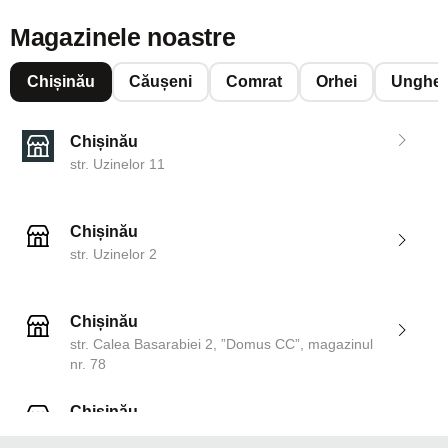
Magazinele noastre
Chișinău
Căușeni
Comrat
Orhei
Unghen
Chișinău
str. Uzinelor 11
Chișinău
str. Uzinelor 2
Chișinău
str. Calea Basarabiei 2, ”Domus CC”, magazinul
nr. 78
Chișinău
str. Dosoftei 142