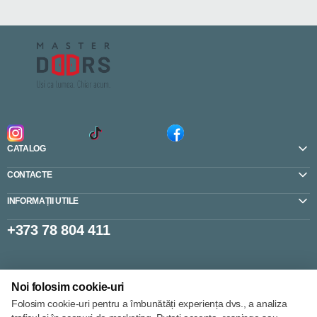
CATALOG
CONTACTE
INFORMAȚII UTILE
+373 78 804 411
Setări cookie-uri
Noi folosim cookie-uri
Politica de cookie-uri
Folosim cookie-uri pentru a îmbunătăți experiența dvs., a analiza