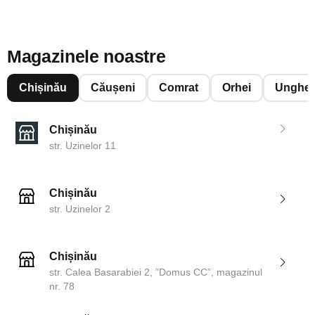
Magazinele noastre
Chișinău
Căușeni
Comrat
Orhei
Unghen
Chișinău
str. Uzinelor 11
Chișinău
str. Uzinelor 2
Chișinău
str. Calea Basarabiei 2, ”Domus CC”, magazinul
nr. 78