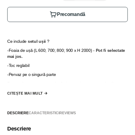
Precomandă
Ce include
setul ușii
?
-Foaia de ușă (L 600; 700; 800; 900 x H 2000)
-
Pot fi selectate
mai jos.
-Toc reglabil
-Pervaz pe o singură parte
Pervazul pentru partea a două și extensia pentru tocul ușii se
selectează din secțiunea
"Opțiuni suplimentare"
, în cazul în
CITEȘTE MAI MULT
care grosimea peretelui nu permite să fie acoperită doar cu
pervazuri.
*
Nu se include mâner, broască și balamale, acestea pot fi
DESCRIERE
CARACTERISTICI
REVIEWS
selectate din secțiunea "Adaugă la comandă"
Descriere