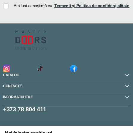
Am luat cunoștință cu
Termenii și Politica de confidențialitate
CATALOG
CONTACTE
INFORMAȚII UTILE
+373 78 804 411
Setări cookie-uri