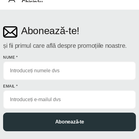
Chișinău
str. Dosoftei 142
Abonează-te!
și fii primul care află despre promoțiile noastre.
NUME
*
EMAIL
*
Abonează-te