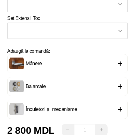
Set Extensii Toc
Adaugă la comandă:
Mânere
Balamale
Încuietori și mecanisme
2 800 MDL
−
+