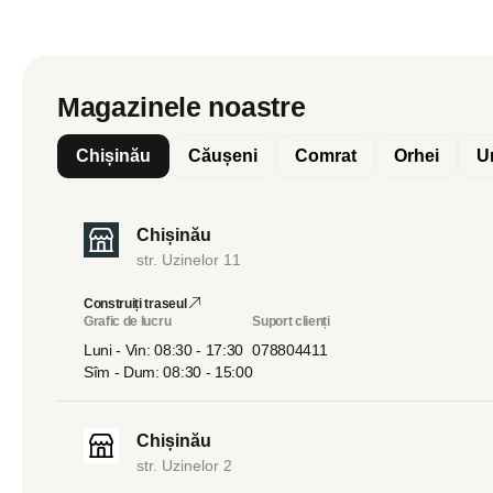
Magazinele noastre
Chișinău
Căușeni
Comrat
Orhei
U
Chișinău
str. Uzinelor 11
Construiți traseul
Grafic de lucru
Suport clienți
Luni - Vin: 08:30 - 17:30
078804411
Sîm - Dum: 08:30 - 15:00
Chișinău
str. Uzinelor 2