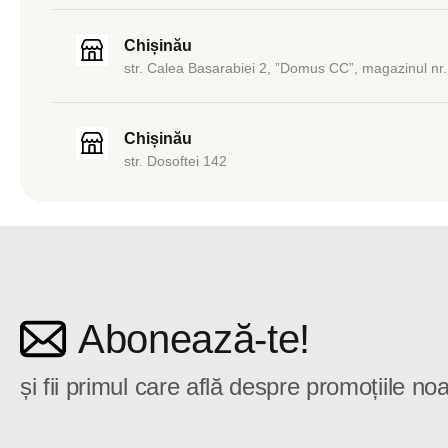
Chișinău
str. Calea Basarabiei 2, ”Domus CC”, magazinul nr.
Chișinău
str. Dosoftei 142
Abonează-te!
și fii primul care află despre promoțiile noa