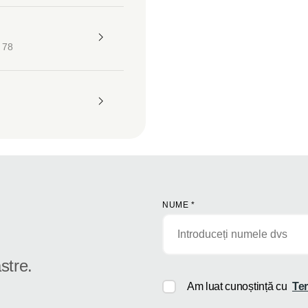
 78
NUME
*
stre.
Am luat cunoștință cu
Ter