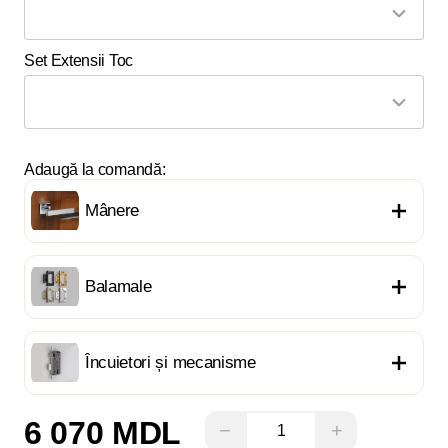
Set Extensii Toc
Adaugă la comandă:
Mânere
Balamale
Încuietori și mecanisme
6 070 MDL
−
+