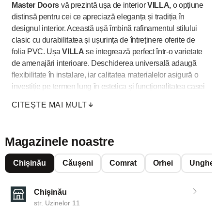
Master Doors
vă prezintă ușa de interior
VILLA,
o opțiune
distinsă pentru cei ce apreciază eleganța și tradiția în
designul interior. Această ușă îmbină rafinamentul stilului
clasic cu durabilitatea și ușurința de întreținere oferite de
folia PVC. Ușa
VILLA
se integrează perfect într-o varietate
de amenajări interioare. Deschiderea universală adaugă
flexibilitate în instalare, iar calitatea materialelor asigură o
investiție pe termen lung în estetica și funcționalitatea casei
dumneavoastră.
CITEȘTE MAI MULT
Mai multe modele de uși de interior și exterior găsiți la
Master Doors
.
Magazinele noastre
Chișinău
Căușeni
Comrat
Orhei
Unghen
Chișinău
str. Uzinelor 11