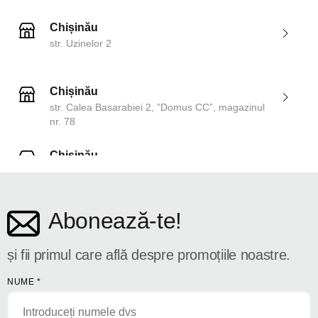
Chișinău
str. Uzinelor 2
Chișinău
str. Calea Basarabiei 2, ”Domus CC”, magazinul
nr. 78
Chișinău
str. Dosoftei 142
Abonează-te!
și fii primul care află despre promoțiile noastre.
NUME
*