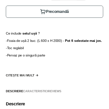
Precomandă
Ce include
setul ușii
?
-Foaia de ușă 2 buc. (L 600 x H 2000) -
Pot fi selectate mai jos.
-Toc reglabil
-Pervaz pe o singură parte
Pervazul pentru partea a două și extensia pentru tocul ușii se
selectează din secțiunea
"
Opțiuni suplimentare"
, în cazul în
CITEȘTE MAI MULT
care grosimea peretelui nu permite să fie acoperită doar cu
pervazuri.
DESCRIERE
CARACTERISTICI
REVIEWS
*
Nu se include mâner, broască și balamale, acestea pot fi
Descriere
selectate din secțiunea "Adaugă la comandă"