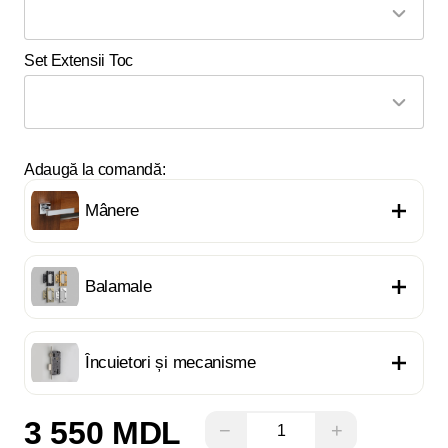
Set Extensii Toc
Adaugă la comandă:
Mânere
Balamale
Încuietori și mecanisme
3 550 MDL
−
+