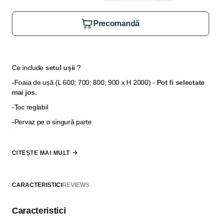
Precomandă
Ce include
setul ușii
?
-Foaia de ușă (L 600; 700; 800; 900 x H 2000)
-
Pot fi selectate
mai jos.
-Toc reglabil
-Pervaz pe o singură parte
Pervazul pentru partea a două și extensia pentru tocul ușii se
selectează din secțiunea
"Opțiuni suplimentare"
, în cazul în
CITEȘTE MAI MULT
care grosimea peretelui nu permite să fie acoperită doar cu
pervazuri.
*
Nu se include mâner, broască și balamale, acestea pot fi
CARACTERISTICI
REVIEWS
selectate din secțiunea "Adaugă la comandă"
Caracteristici