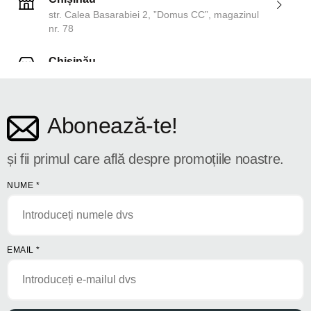
str. Calea Basarabiei 2, ”Domus CC”, magazinul
nr. 78
Chișinău
str. Dosoftei 142
Abonează-te!
și fii primul care află despre promoțiile noastre.
NUME
*
EMAIL
*