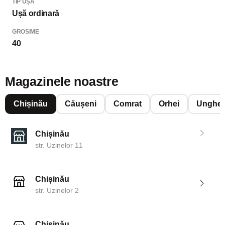
TIP UȘĂ
Ușă ordinară
GROSIME
40
Magazinele noastre
Chișinău
Căușeni
Comrat
Orhei
Unghen
Chișinău
str. Uzinelor 11
Chișinău
str. Uzinelor 2
Chișinău