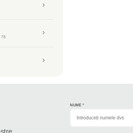
 78
NUME
*
stre.