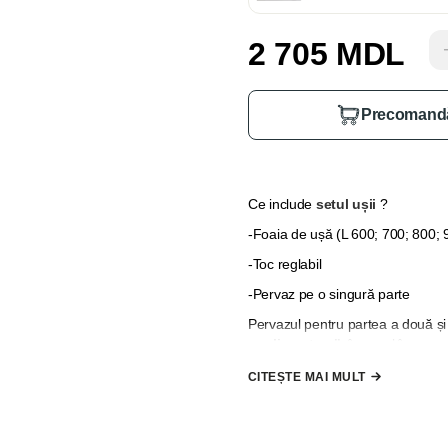
2 705 MDL
Precomand
Ce include
setul ușii
?
-Foaia de ușă (L 600; 700; 800;
-Toc reglabil
-Pervaz pe o singură parte
Pervazul pentru partea a două și 
suplimentare"
, în cazul în care
*
Nu se include mâner, broască 
CITEȘTE MAI MULT
la comandă"