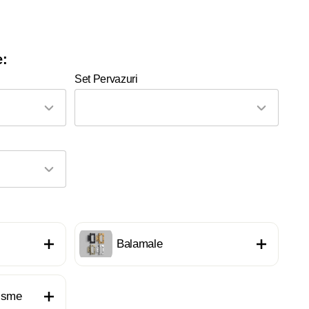
e:
Set Pervazuri
Balamale
nisme