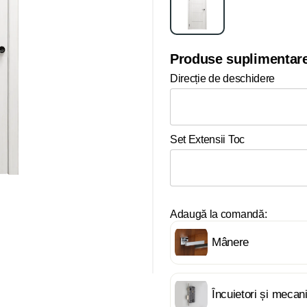
Produse suplimentar
Direcție de deschidere
Set Extensii Toc
Adaugă la comandă:
Mânere
Încuietori și meca