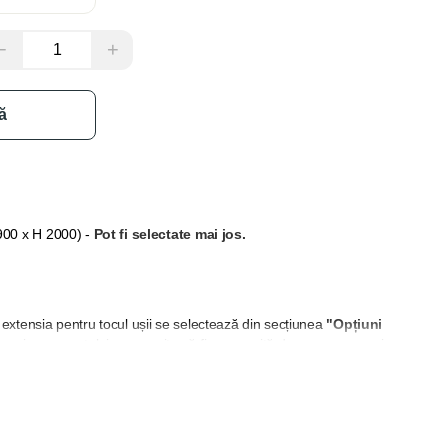
−
+
ă
 900 x H 2000)
-
Pot fi selectate mai jos.
extensia pentru tocul ușii se selectează din secțiunea
"Opțiuni
 grosimea peretelui nu permite să fie acoperită doar cu pervazuri.
și balamale, acestea pot fi selectate din secțiunea "Adaugă