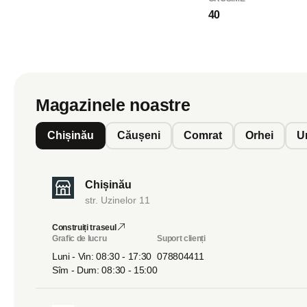
40
Magazinele noastre
Chișinău
Căușeni
Comrat
Orhei
U
Chișinău
str. Uzinelor 11
Construiți traseul
Grafic de lucru
Suport clienți
Luni - Vin: 08:30 - 17:30
078804411
Sîm - Dum: 08:30 - 15:00