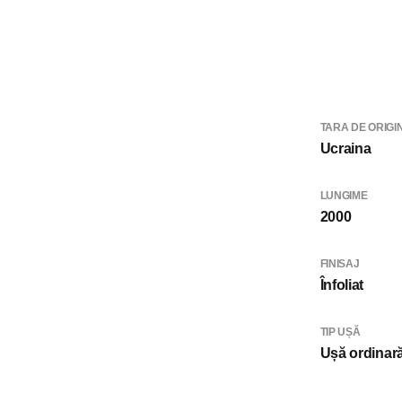
TARA DE ORIGI
Ucraina
LUNGIME
2000
FINISAJ
Înfoliat
TIP UȘĂ
Ușă ordinar