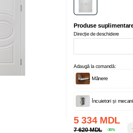
Produse suplimentar
Direcție de deschidere
Adaugă la comandă:
Mânere
Încuietori și meca
5 334 MDL
7 620 MDL
-30%