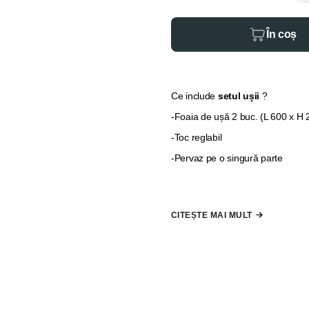
În coș
Ce include
setul ușii
?
-Foaia de ușă 2 buc. (L 600 x H
-Toc reglabil
-Pervaz pe o singură parte
Pervazul pentru partea a două și 
suplimentare"
,
în cazul în care
CITEȘTE MAI MULT
*
Nu se include mâner, broască 
la comandă"