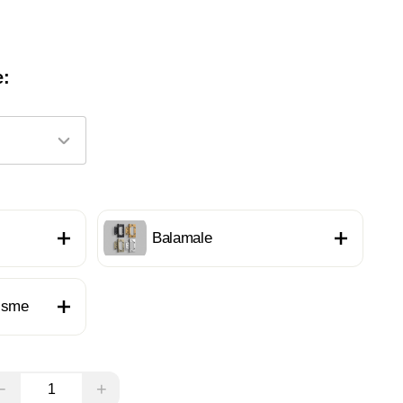
e:
Balamale
nisme
−
+