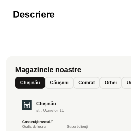
Descriere
Magazinele noastre
Chișinău
Căușeni
Comrat
Orhei
U
Chișinău
str. Uzinelor 11
Construiți traseul
Grafic de lucru
Suport clienți