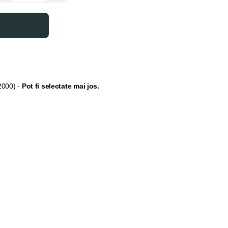
 2000)
-
Pot fi selectate mai jos.
extensia pentru tocul ușii se selectează din secțiunea
"
Opțiuni
 grosimea peretelui nu permite să fie acoperită doar cu pervazuri.
și balamale, acestea pot fi selectate din secțiunea "Adaugă