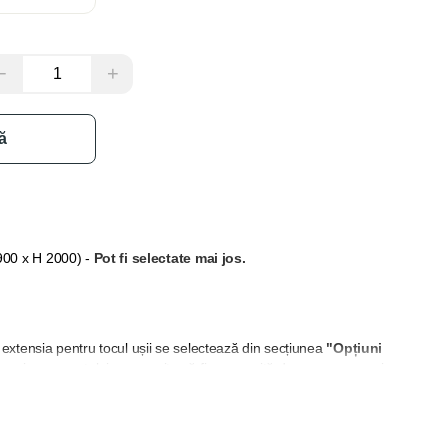
−
+
ă
 900 x H 2000)
-
Pot fi selectate mai jos.
extensia pentru tocul ușii se selectează din secțiunea
"Opțiuni
 grosimea peretelui nu permite să fie acoperită doar cu pervazuri.
și balamale, acestea pot fi selectate din secțiunea "Adaugă