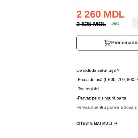
2 260 MDL
2 825 MDL
-20%
Precomand
Ce include
setul ușii
?
-Foaia de ușă (L 600; 700; 800;
-Toc reglabil
-Pervaz pe o singură parte
Pervazul pentru partea a două și 
suplimentare"
, în cazul în care
*
Nu se include mâner, broască 
CITEȘTE MAI MULT
la comandă"