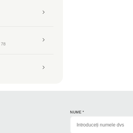
 78
NUME
*