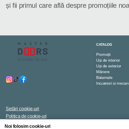
și fii primul care află despre promoțiile noa
CATALOG
Promoții
Uși de interior
Uși de exterior
Mânere
Balamale
Incuietori si meca
Setări cookie-uri
Politica de cookie-uri
Noi folosim cookie-uri