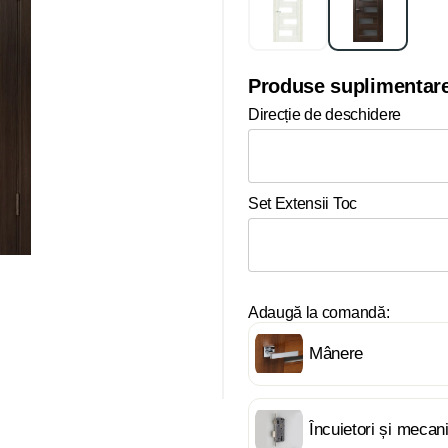
Produse suplimentar
Direcție de deschidere
Set Extensii Toc
Adaugă la comandă:
Mânere
Încuietori și meca