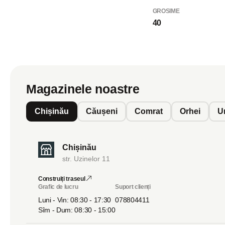
GROSIME
40
Magazinele noastre
Chișinău
Căușeni
Comrat
Orhei
U
Chișinău
str. Uzinelor 11
Construiți traseul
Grafic de lucru
Suport clienți
Luni - Vin: 08:30 - 17:30
078804411
Sîm - Dum: 08:30 - 15:00