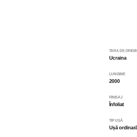
TARA DE ORIGI
Ucraina
LUNGIME
2000
FINISAJ
Înfoliat
TIP UȘĂ
Ușă ordinar