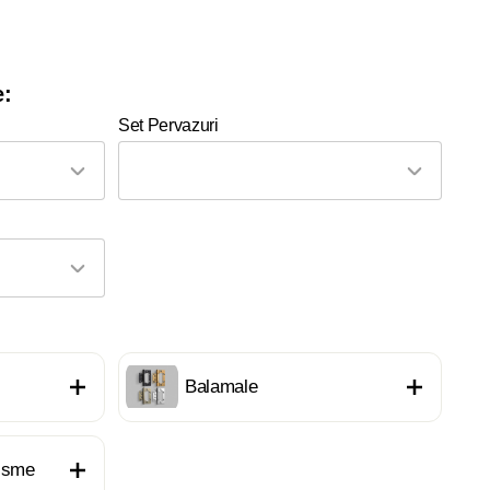
e:
Set Pervazuri
Balamale
nisme