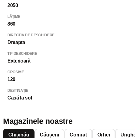
2050
LĂŢIME
860
DIRECȚIA DE DESCHIDERE
Dreapta
TIP DESCHIDERE
Exterioară
GROSIME
120
DESTINAȚIE
Casă la sol
Magazinele noastre
Chișinău
Căușeni
Comrat
Orhei
Unghen