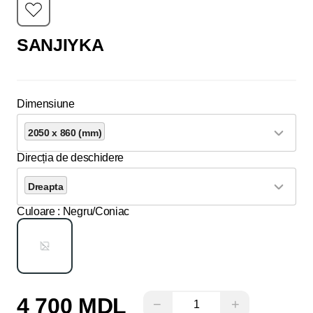
SANJIYKA
Dimensiune
2050 x 860 (mm)
Direcția de deschidere
Dreapta
Culoare
: Negru/Coniac
4 700 MDL
−
+