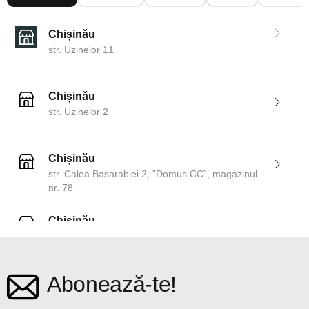
Chișinău
str. Uzinelor 11
Chișinău
str. Uzinelor 2
Chișinău
str. Calea Basarabiei 2, ”Domus CC”, magazinul
nr. 78
Chișinău
str. Dosoftei 142
Abonează-te!