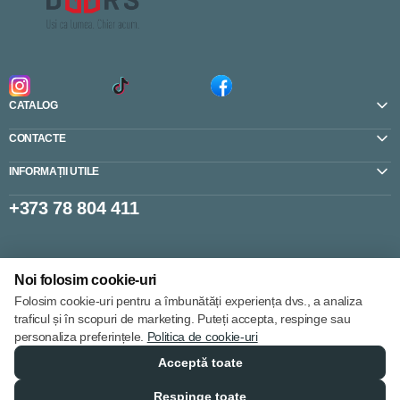
CATALOG
CONTACTE
INFORMAȚII UTILE
+373 78 804 411
Setări cookie-uri
Noi folosim cookie-uri
Politica de cookie-uri
Folosim cookie-uri pentru a îmbunătăți experiența dvs., a analiza
traficul și în scopuri de marketing. Puteți accepta, respinge sau
personaliza preferințele.
Politica de cookie-uri
Acceptă toate
© 2013 – 2026
Respinge toate