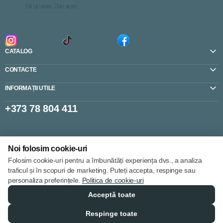
CATALOG
CONTACTE
INFORMAȚII UTILE
+373 78 804 411
Setări cookie-uri
Noi folosim cookie-uri
Politica de cookie-uri
Folosim cookie-uri pentru a îmbunătăți experiența dvs., a analiza
traficul și în scopuri de marketing. Puteți accepta, respinge sau
personaliza preferințele.
Politica de cookie-uri
Acceptă toate
© 2013 – 2026
Respinge toate