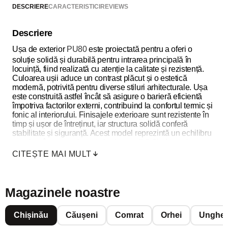
DESCRIERE
CARACTERISTICI
REVIEWS
Descriere
Ușa de exterior
PU80
este proiectată pentru a oferi o
soluție solidă și durabilă pentru intrarea principală în
locuință, fiind realizată cu atenție la calitate și rezistență.
Culoarea ușii aduce un contrast plăcut și o estetică
modernă, potrivită pentru diverse stiluri arhitecturale. Ușa
este construită astfel încât să asigure o barieră eficientă
împotriva factorilor externi, contribuind la confortul termic și
fonic al interiorului. Finisajele exterioare sunt rezistente în
timp și ușor de întreținut, iar structura solidă conferă
stabilitate și siguranță. Acest model reprezintă un echilibru
excelent între practic, estetic și accesibil, fiind o opțiune
ideală pentru cei care caută o ușă de exterior fiabilă.
CITEȘTE MAI MULT
Magazinele noastre
Chișinău
Căușeni
Comrat
Orhei
Unghen