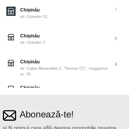
Chișinău
str. Uzinelor 11
Chișinău
str. Uzinelor 2
Chișinău
str. Calea Basarabiei 2, ”Domus CC”, magazinul
nr. 78
Chișinău
str. Dosoftei 142
Abonează-te!
și fii primul care află despre promoțiile noastre.