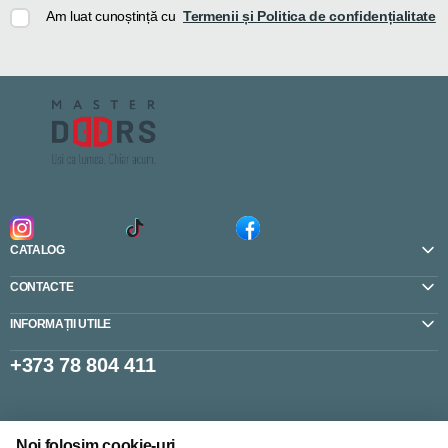
Am luat cunoștință cu
Termenii și Politica de confidențialitate
CATALOG
CONTACTE
INFORMAȚII UTILE
+373 78 804 411
Setări cookie-uri
Noi folosim cookie-uri