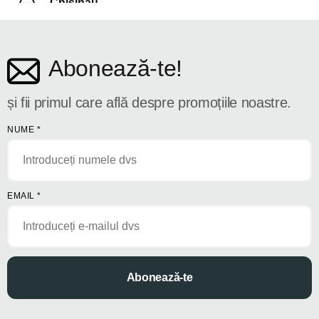
Chișinău
str. Dosoftei 142
Abonează-te!
și fii primul care află despre promoțiile noastre.
NUME
*
EMAIL
*
Abonează-te