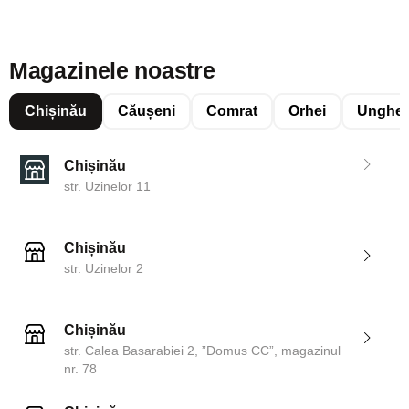
Magazinele noastre
Chișinău
Căușeni
Comrat
Orhei
Unghen
Chișinău
str. Uzinelor 11
Chișinău
str. Uzinelor 2
Chișinău
str. Calea Basarabiei 2, ”Domus CC”, magazinul
nr. 78