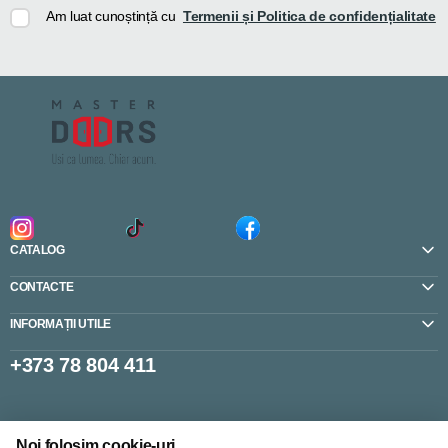
Am luat cunoștință cu
Termenii și Politica de confidențialitate
CATALOG
CONTACTE
INFORMAȚII UTILE
+373 78 804 411
Setări cookie-uri
Noi folosim cookie-uri