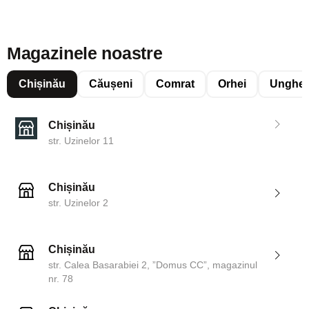
Magazinele noastre
Chișinău
Căușeni
Comrat
Orhei
Unghen
Chișinău
str. Uzinelor 11
Chișinău
str. Uzinelor 2
Chișinău
str. Calea Basarabiei 2, ”Domus CC”, magazinul
nr. 78