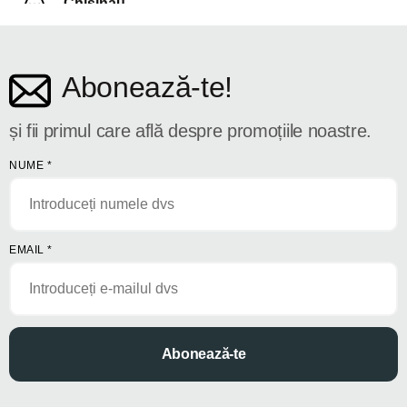
Chișinău
str. Dosoftei 142
Abonează-te!
și fii primul care află despre promoțiile noastre.
NUME
*
EMAIL
*
Abonează-te