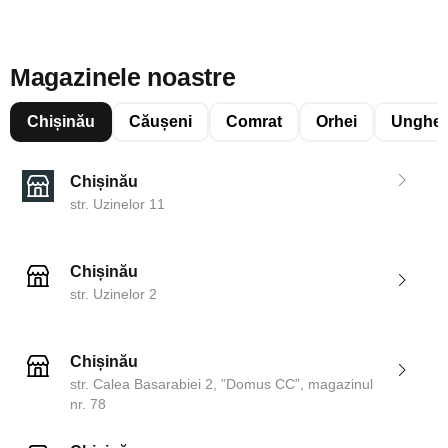
Magazinele noastre
Chișinău
Căușeni
Comrat
Orhei
Unghen
Chișinău
str. Uzinelor 11
Chișinău
str. Uzinelor 2
Chișinău
str. Calea Basarabiei 2, ”Domus CC”, magazinul
nr. 78