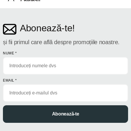
Chișinău
str. Dosoftei 142
Abonează-te!
și fii primul care află despre promoțiile noastre.
NUME
*
EMAIL
*
Abonează-te