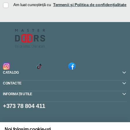
Am luat cunoștință cu
Termenii și Politica de confidențialitate
CATALOG
CONTACTE
INFORMAȚII UTILE
+373 78 804 411
Setări cookie-uri
Noi folosim cookie-uri