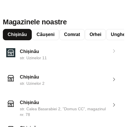
Magazinele noastre
Chișinău
Căușeni
Comrat
Orhei
Unghen
Chișinău
str. Uzinelor 11
Chișinău
str. Uzinelor 2
Chișinău
str. Calea Basarabiei 2, ”Domus CC”, magazinul
nr. 78