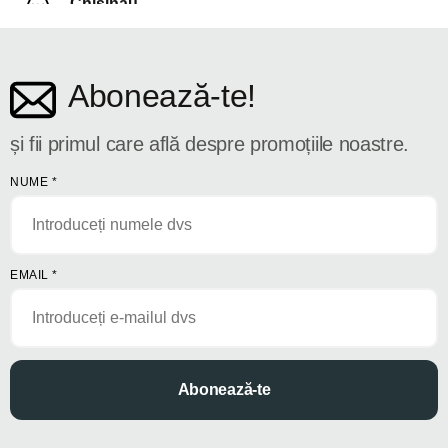
Chișinău
str. Dosoftei 142
Abonează-te!
și fii primul care află despre promoțiile noastre.
NUME
*
EMAIL
*
Abonează-te