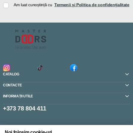
Am luat cunoștință cu
Termenii și Politica de confidențialitate
CATALOG
CONTACTE
INFORMAȚII UTILE
+373 78 804 411
Setări cookie-uri
Noi folosim cookie-uri