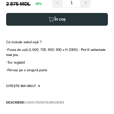
−
+
2 875 MDL
-30%
În coș
Ce include
setul ușii
?
-Foaia de ușă (L 600; 700; 800; 900 x H 2000)
-
Pot fi selectate
mai jos.
-Toc reglabil
-Pervaz pe o singură parte
Pervazul pentru partea a două și extensia pentru tocul ușii se
selectează din secțiunea
"Opțiuni suplimentare"
, în cazul în
CITEȘTE MAI MULT
care grosimea peretelui nu permite să fie acoperită doar cu
pervazuri.
*
Nu se include mâner, broască și balamale, acestea pot fi
DESCRIERE
CARACTERISTICI
REVIEWS
selectate din secțiunea "Adaugă la comandă"