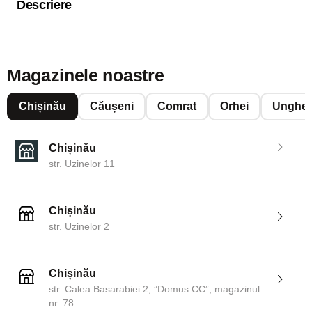
Descriere
Magazinele noastre
Chișinău
Căușeni
Comrat
Orhei
Unghen
Chișinău
str. Uzinelor 11
Chișinău
str. Uzinelor 2
Chișinău
str. Calea Basarabiei 2, ”Domus CC”, magazinul
nr. 78