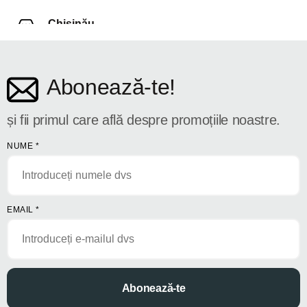
Chișinău
str. Dosoftei 142
Abonează-te!
și fii primul care află despre promoțiile noastre.
NUME
*
EMAIL
*
Abonează-te