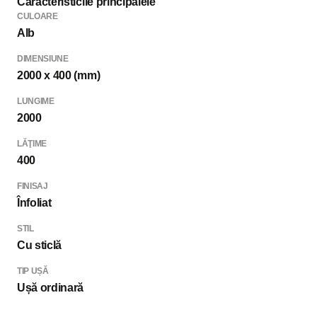
Caracteristicile principalele
CULOARE
Alb
DIMENSIUNE
2000 x 400 (mm)
LUNGIME
2000
LĂŢIME
400
FINISAJ
Înfoliat
STIL
Cu sticlă
TIP UȘĂ
Ușă ordinară