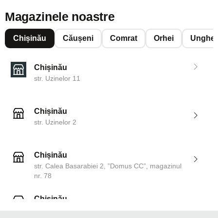
Magazinele noastre
Chișinău
Căușeni
Comrat
Orhei
Unghen
Chișinău
str. Uzinelor 11
Chișinău
str. Uzinelor 2
Chișinău
str. Calea Basarabiei 2, ”Domus CC”, magazinul
nr. 78
Chișinău
str. Dosoftei 142