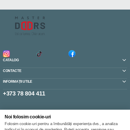
CATALOG
CONTACTE
INFORMAȚII UTILE
+373 78 804 411
Setări cookie-uri
Noi folosim cookie-uri
Politica de cookie-uri
Folosim cookie-uri pentru a îmbunătăți experiența dvs., a analiza
traficul și în scopuri de marketing. Puteți accepta, respinge sau