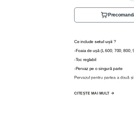
Precomand
Ce include
setul ușii
?
-Foaia de ușă (L 600; 700; 800;
-Toc reglabil
-Pervaz pe o singură parte
Pervazul pentru partea a două și 
suplimentare"
, în cazul în care
*
Nu se include mâner, broască 
CITEȘTE MAI MULT
la comandă"