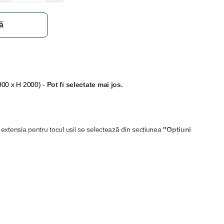
ă
 900 x H 2000)
-
Pot fi selectate mai jos.
extensia pentru tocul ușii se selectează din secțiunea
"Opțiuni
 grosimea peretelui nu permite să fie acoperită doar cu pervazuri.
și balamale, acestea pot fi selectate din secțiunea "Adaugă