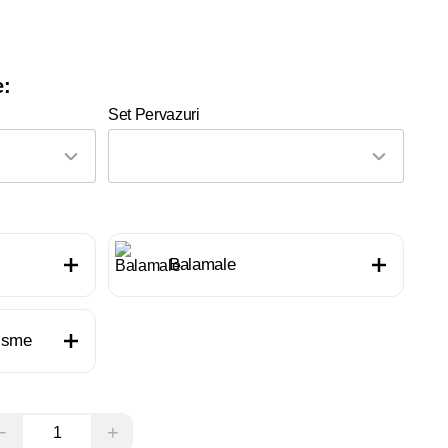
e:
Set Pervazuri
Balamale
nisme
−
+