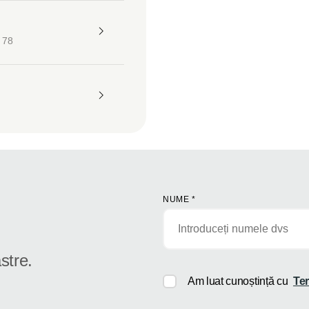
 78
NUME
*
stre.
Am luat cunoștință cu
Ter