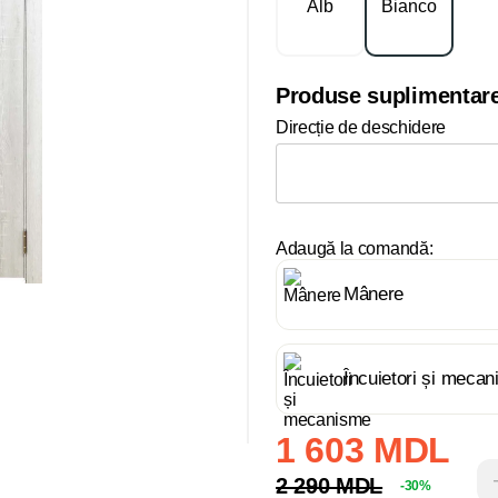
Produse suplimentar
Direcție de deschidere
Adaugă la comandă:
Mânere
Încuietori și meca
1 603 MDL
2 290 MDL
-30%