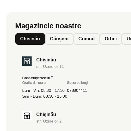
Magazinele noastre
Chișinău
Căușeni
Comrat
Orhei
U
Chișinău
str. Uzinelor 11
Construiți traseul
Grafic de lucru
Suport clienți
Luni - Vin: 08:30 - 17:30
078804411
Sîm - Dum: 08:30 - 15:00
Chișinău
str. Uzinelor 2