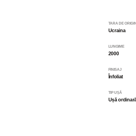
TARA DE ORIGI
Ucraina
LUNGIME
2000
FINISAJ
Înfoliat
TIP UȘĂ
Ușă ordinar