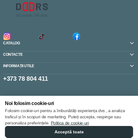
CATALOG
CONTACTE
INFORMAȚII UTILE
+373 78 804 411
Setări cookie-uri
Noi folosim cookie-uri
Politica de cookie-uri
Folosim cookie-uri pentru a îmbunătăți experiența dvs., a analiza
traficul și în scopuri de marketing. Puteți accepta, respinge sau
personaliza preferințele.
Politica de cookie-uri
Acceptă toate