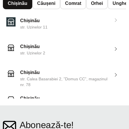
Chișinău
Căușeni
Comrat
Orhei
Unghen
Chișinău
str. Uzinelor 11
Chișinău
str. Uzinelor 2
Chișinău
str. Calea Basarabiei 2, ”Domus CC”, magazinul
nr. 78
Chișinău
str. Dosoftei 142
Abonează-te!