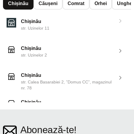
Chișinău
Căușeni
Comrat
Orhei
Unghen
Chișinău
str. Uzinelor 11
Chișinău
str. Uzinelor 2
Chișinău
str. Calea Basarabiei 2, ”Domus CC”, magazinul
nr. 78
Chișinău
str. Dosoftei 142
Abonează-te!