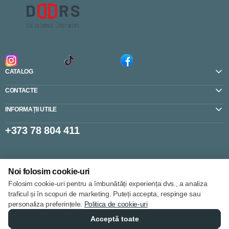
CATALOG
CONTACTE
INFORMAȚII UTILE
+373 78 804 411
Setări cookie-uri
Noi folosim cookie-uri
Politica de cookie-uri
Folosim cookie-uri pentru a îmbunătăți experiența dvs., a analiza
traficul și în scopuri de marketing. Puteți accepta, respinge sau
personaliza preferințele.
Politica de cookie-uri
Acceptă toate