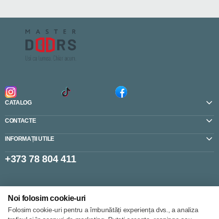
CATALOG
CONTACTE
INFORMAȚII UTILE
+373 78 804 411
Setări cookie-uri
Noi folosim cookie-uri
Politica de cookie-uri
Folosim cookie-uri pentru a îmbunătăți experiența dvs., a analiza