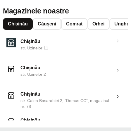
Magazinele noastre
Chișinău
Căușeni
Comrat
Orhei
Unghen
Chișinău
str. Uzinelor 11
Chișinău
str. Uzinelor 2
Chișinău
str. Calea Basarabiei 2, ”Domus CC”, magazinul
nr. 78
Chișinău
str. Dosoftei 142