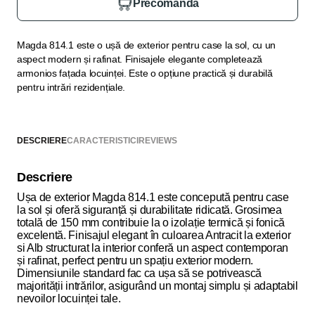
Precomandă
Magda 814.1 este o ușă de exterior pentru case la sol, cu un
aspect modern și rafinat. Finisajele elegante completează
armonios fațada locuinței. Este o opțiune practică și durabilă
pentru intrări rezidențiale.
DESCRIERE
CARACTERISTICI
REVIEWS
Descriere
Ușa de exterior Magda 814.1 este concepută pentru case
la sol și oferă siguranță și durabilitate ridicată. Grosimea
totală de 150 mm contribuie la o izolație termică și fonică
excelentă. Finisajul elegant în culoarea Antracit la exterior
si Alb structurat la interior conferă un aspect contemporan
și rafinat, perfect pentru un spațiu exterior modern.
Dimensiunile standard fac ca ușa să se potrivească
majorității intrărilor, asigurând un montaj simplu și adaptabil
nevoilor locuinței tale.