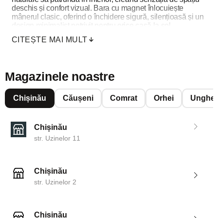
deschis și confort vizual. Bara cu magnet înlocuiește
mânerul clasic, oferind o închidere sigură, silențioasă și un
design minimalist potrivit pentru orice casă la sol.
CITEȘTE MAI MULT
Magazinele noastre
Chișinău
Căușeni
Comrat
Orhei
Unghen
Chișinău
str. Uzinelor 11
Chișinău
str. Uzinelor 2
Chișinău