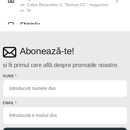
str. Calea Basarabiei 2, ”Domus CC”, magazinul
nr. 78
Chișinău
str. Dosoftei 142
Abonează-te!
și fii primul care află despre promoțiile noastre.
NUME
*
EMAIL
*