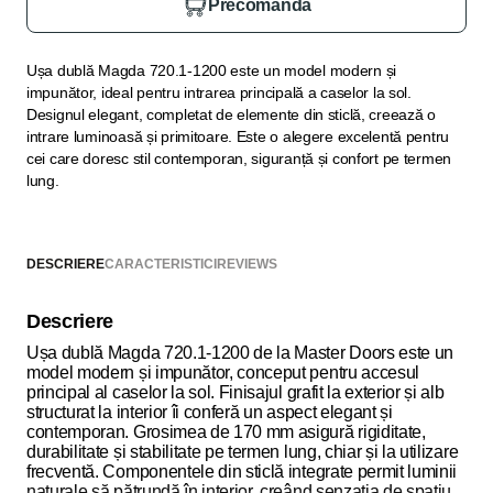
Precomandă
Ușa dublă Magda 720.1-1200 este un model modern și
impunător, ideal pentru intrarea principală a caselor la sol.
Designul elegant, completat de elemente din sticlă, creează o
intrare luminoasă și primitoare. Este o alegere excelentă pentru
cei care doresc stil contemporan, siguranță și confort pe termen
lung.
DESCRIERE
CARACTERISTICI
REVIEWS
Descriere
Ușa dublă Magda 720.1-1200 de la Master Doors este un
model modern și impunător, conceput pentru accesul
principal al caselor la sol. Finisajul grafit la exterior și alb
structurat la interior îi conferă un aspect elegant și
contemporan. Grosimea de 170 mm asigură rigiditate,
durabilitate și stabilitate pe termen lung, chiar și la utilizare
frecventă. Componentele din sticlă integrate permit luminii
naturale să pătrundă în interior, creând senzația de spațiu