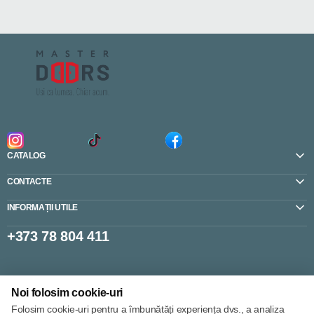
CATALOG
CONTACTE
INFORMAȚII UTILE
+373 78 804 411
Setări cookie-uri
Noi folosim cookie-uri
Politica de cookie-uri
Folosim cookie-uri pentru a îmbunătăți experiența dvs., a analiza