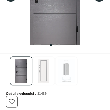
Codul produsului :
11439