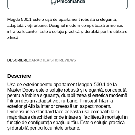
Precomandă
Magda 530.1 este o ușă de apartament robustă și elegantă,
adaptată vieții urbane. Designul modern completează armonios
intrarea locuinței. Este o soluție practică și durabilă pentru utilizare
zilnică.
DESCRIERE
CARACTERISTICI
REVIEWS
Descriere
Ușa de exterior pentru apartament Magda 530.1 de la
Master Doors este o soluție robustă și elegantă, concepută
pentru a îmbina siguranța, durabilitatea și estetica modernă
într un design adaptat vieții urbane. Finisajul Titan la
exterior și Alb la interior creează un aspect modern.
Dimensiunea standard face această ușă compatibilă cu
majoritatea deschiderilor de intrare și facilitează montajul în
funcție de configurația spațiului tău. Este o soluție practică
și durabilă pentru locuințele urbane.