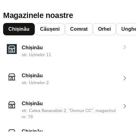
Magazinele noastre
Chișinău
Căușeni
Comrat
Orhei
Unghen
Chișinău
str. Uzinelor 11
Chișinău
str. Uzinelor 2
Chișinău
str. Calea Basarabiei 2, ”Domus CC”, magazinul
nr. 78
Chișinău
str. Dosoftei 142