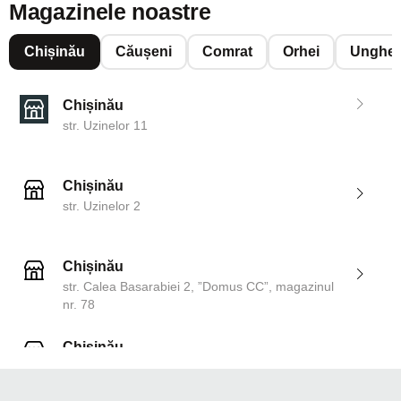
Magazinele noastre
Chișinău
Căușeni
Comrat
Orhei
Unghen
Chișinău
str. Uzinelor 11
Chișinău
str. Uzinelor 2
Chișinău
str. Calea Basarabiei 2, ”Domus CC”, magazinul
nr. 78
Chișinău
str. Dosoftei 142