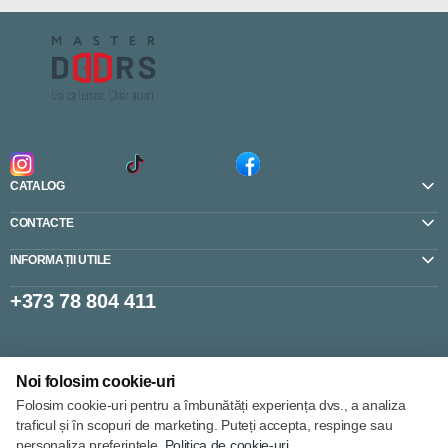
CATALOG
CONTACTE
INFORMAȚII UTILE
+373 78 804 411
Setări cookie-uri
Noi folosim cookie-uri
Politica de cookie-uri
Folosim cookie-uri pentru a îmbunătăți experiența dvs., a analiza
traficul și în scopuri de marketing. Puteți accepta, respinge sau
personaliza preferințele.
Politica de cookie-uri