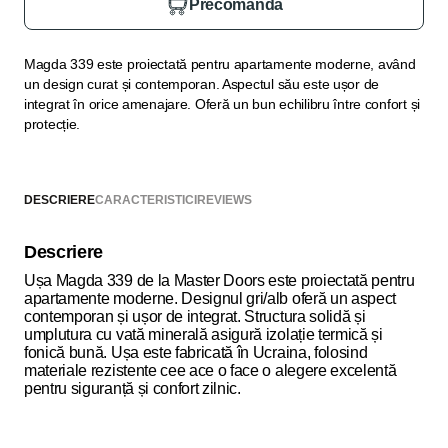
Precomandă
Magda 339 este proiectată pentru apartamente moderne, având
un design curat și contemporan. Aspectul său este ușor de
integrat în orice amenajare. Oferă un bun echilibru între confort și
protecție.
DESCRIERE
CARACTERISTICI
REVIEWS
Descriere
Ușa Magda 339 de la Master Doors este proiectată pentru
apartamente moderne. Designul gri/alb oferă un aspect
contemporan și ușor de integrat. Structura solidă și
umplutura cu vată minerală asigură izolație termică și
fonică bună. Ușa este fabricată în Ucraina, folosind
materiale rezistente cee ace o face o alegere excelentă
pentru siguranță și confort zilnic.