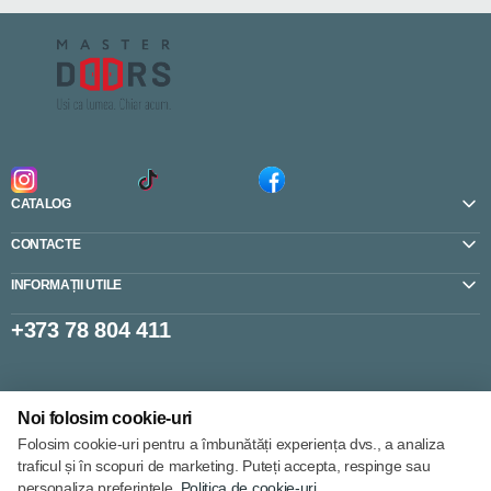
CATALOG
CONTACTE
INFORMAȚII UTILE
+373 78 804 411
Setări cookie-uri
Noi folosim cookie-uri
Politica de cookie-uri
Folosim cookie-uri pentru a îmbunătăți experiența dvs., a analiza
traficul și în scopuri de marketing. Puteți accepta, respinge sau
personaliza preferințele.
Politica de cookie-uri