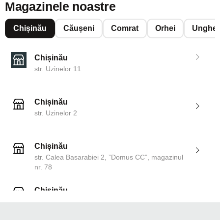
Magazinele noastre
Chișinău
Căușeni
Comrat
Orhei
Unghen
Chișinău
str. Uzinelor 11
Chișinău
str. Uzinelor 2
Chișinău
str. Calea Basarabiei 2, ”Domus CC”, magazinul
nr. 78
Chișinău
str. Dosoftei 142