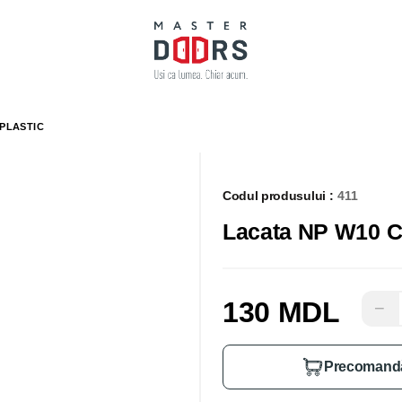
 PLASTIC
Codul produsului :
411
Lacata NP W10 C
130 MDL
−
Precomand