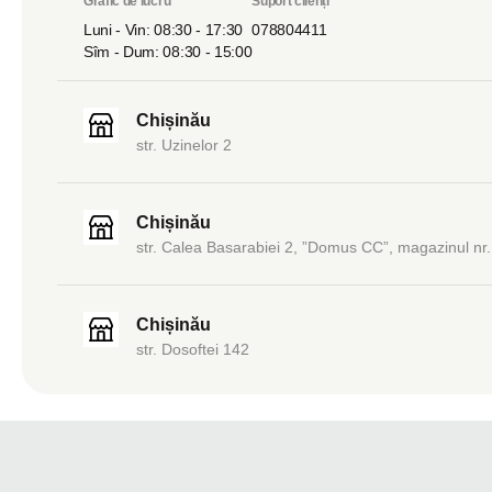
Grafic de lucru
Suport clienți
Luni - Vin: 08:30 - 17:30
078804411
Sîm - Dum: 08:30 - 15:00
Chișinău
str. Uzinelor 2
Chișinău
str. Calea Basarabiei 2, ”Domus CC”, magazinul nr.
Chișinău
str. Dosoftei 142