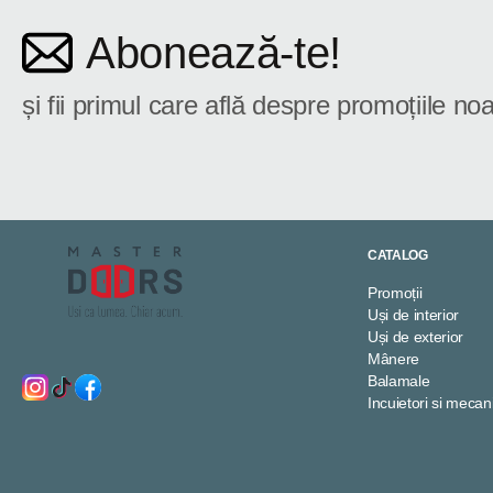
Abonează-te!
și fii primul care află despre promoțiile noa
CATALOG
Promoții
Uși de interior
Uși de exterior
Mânere
Balamale
Incuietori si meca