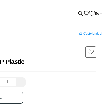
Ro
Copie Link-ul
P Plastic
+
ă