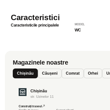
Caracteristici
MODEL
Caracteristicile principalele
WC
Magazinele noastre
Chișinău
Căușeni
Comrat
Orhei
U
Chișinău
str. Uzinelor 11
Construiți traseul