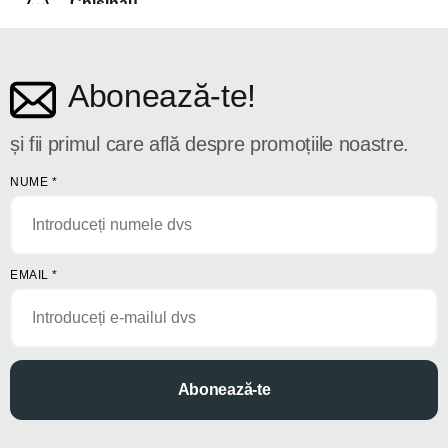
Chișinău
str. Dosoftei 142
Abonează-te!
și fii primul care află despre promoțiile noastre.
NUME
*
EMAIL
*
Abonează-te