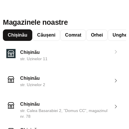
Magazinele noastre
Chișinău
Căușeni
Comrat
Orhei
Unghen
Chișinău
str. Uzinelor 11
Chișinău
str. Uzinelor 2
Chișinău
str. Calea Basarabiei 2, ”Domus CC”, magazinul
nr. 78