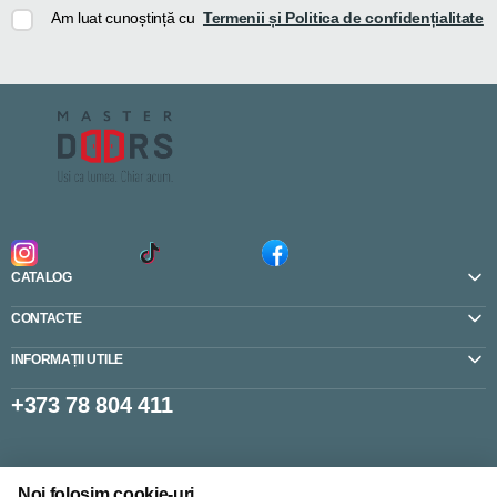
Am luat cunoștință cu
Termenii și Politica de confidențialitate
CATALOG
CONTACTE
INFORMAȚII UTILE
+373 78 804 411
Setări cookie-uri
Noi folosim cookie-uri