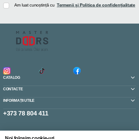
Am luat cunoștință cu
Termenii și Politica de confidențialitate
CATALOG
CONTACTE
INFORMAȚII UTILE
+373 78 804 411
Setări cookie-uri
Noi folosim cookie-uri