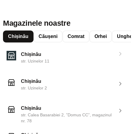
Magazinele noastre
Chișinău
Căușeni
Comrat
Orhei
Unghen
Chișinău
str. Uzinelor 11
Chișinău
str. Uzinelor 2
Chișinău
str. Calea Basarabiei 2, ”Domus CC”, magazinul
nr. 78