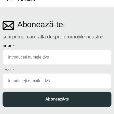
Chișinău
str. Dosoftei 142
Abonează-te!
și fii primul care află despre promoțiile noastre.
NUME
*
EMAIL
*
Abonează-te