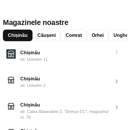
Magazinele noastre
Chișinău
Căușeni
Comrat
Orhei
Unghen
Chișinău
str. Uzinelor 11
Chișinău
str. Uzinelor 2
Chișinău
str. Calea Basarabiei 2, ”Domus CC”, magazinul
nr. 78