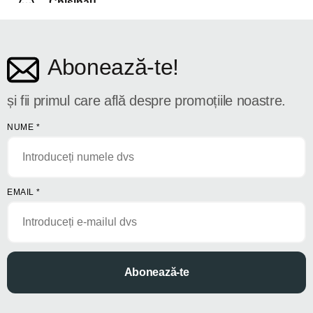
Chișinău
str. Dosoftei 142
Abonează-te!
și fii primul care află despre promoțiile noastre.
NUME
*
EMAIL
*
Abonează-te