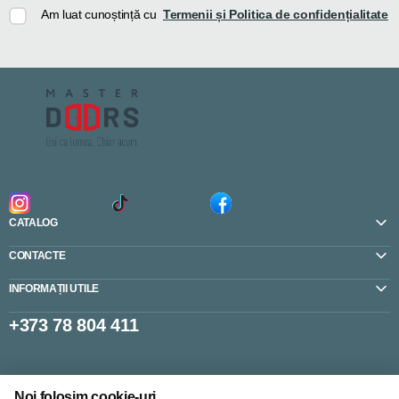
Am luat cunoștință cu
Termenii și Politica de confidențialitate
CATALOG
CONTACTE
INFORMAȚII UTILE
+373 78 804 411
Setări cookie-uri
Noi folosim cookie-uri