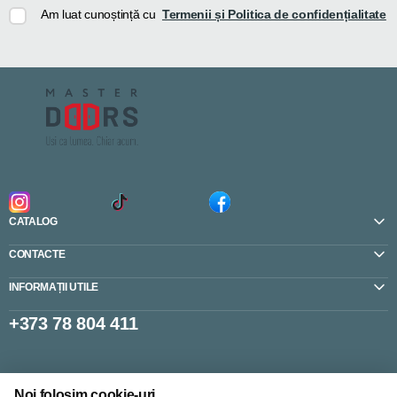
Am luat cunoștință cu
Termenii și Politica de confidențialitate
CATALOG
CONTACTE
INFORMAȚII UTILE
+373 78 804 411
Setări cookie-uri
Noi folosim cookie-uri