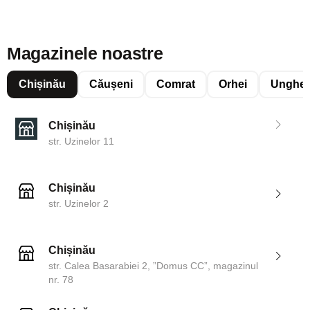
Magazinele noastre
Chișinău
Căușeni
Comrat
Orhei
Unghen
Chișinău
str. Uzinelor 11
Chișinău
str. Uzinelor 2
Chișinău
str. Calea Basarabiei 2, ”Domus CC”, magazinul
nr. 78