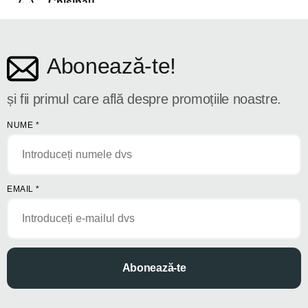
Chișinău
str. Dosoftei 142
Abonează-te!
și fii primul care află despre promoțiile noastre.
NUME
*
EMAIL
*
Abonează-te