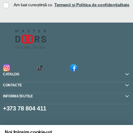
Am luat cunoștință cu
Termenii și Politica de confidențialitate
CATALOG
CONTACTE
INFORMAȚII UTILE
+373 78 804 411
Setări cookie-uri
Noi folosim cookie-uri