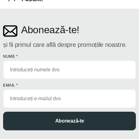
Chișinău
str. Dosoftei 142
Abonează-te!
și fii primul care află despre promoțiile noastre.
NUME
*
EMAIL
*
Abonează-te