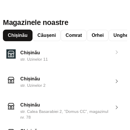
Magazinele noastre
Chișinău
Căușeni
Comrat
Orhei
Unghen
Chișinău
str. Uzinelor 11
Chișinău
str. Uzinelor 2
Chișinău
str. Calea Basarabiei 2, ”Domus CC”, magazinul
nr. 78