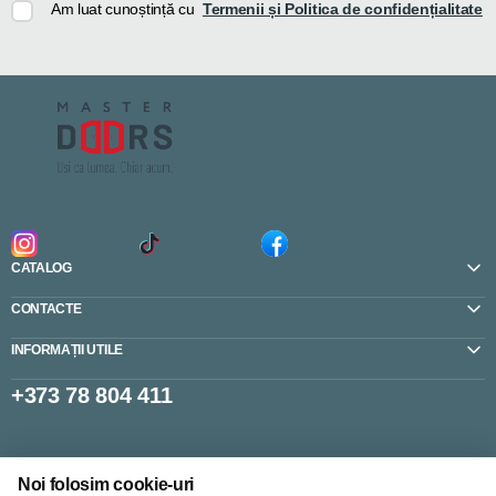
Am luat cunoștință cu
Termenii și Politica de confidențialitate
CATALOG
CONTACTE
INFORMAȚII UTILE
+373 78 804 411
Setări cookie-uri
Noi folosim cookie-uri