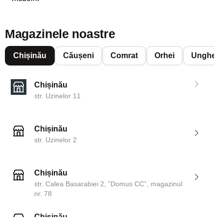
Magazinele noastre
Chișinău
Căușeni
Comrat
Orhei
Unghen
Chișinău
str. Uzinelor 11
Chișinău
str. Uzinelor 2
Chișinău
str. Calea Basarabiei 2, ”Domus CC”, magazinul
nr. 78
Chișinău