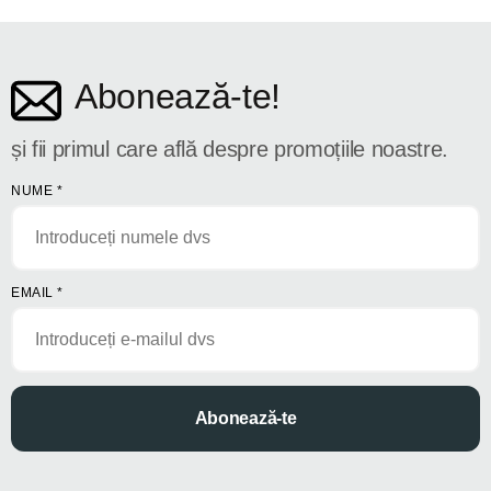
str. Dosoftei 142
Abonează-te!
și fii primul care află despre promoțiile noastre.
NUME
*
EMAIL
*
Abonează-te