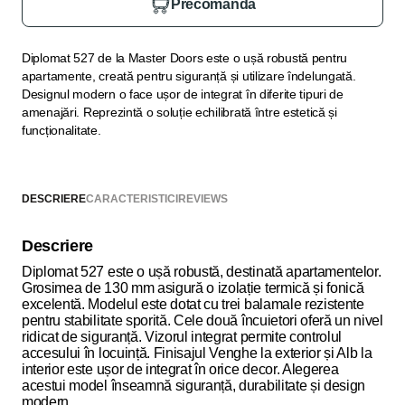
Precomandă
Diplomat 527 de la Master Doors este o ușă robustă pentru
apartamente, creată pentru siguranță și utilizare îndelungată.
Designul modern o face ușor de integrat în diferite tipuri de
amenajări. Reprezintă o soluție echilibrată între estetică și
funcționalitate.
DESCRIERE
CARACTERISTICI
REVIEWS
Descriere
Diplomat 527 este o ușă robustă, destinată apartamentelor.
Grosimea de 130 mm asigură o izolație termică și fonică
excelentă. Modelul este dotat cu trei balamale rezistente
pentru stabilitate sporită. Cele două încuietori oferă un nivel
ridicat de siguranță. Vizorul integrat permite controlul
accesului în locuință. Finisajul Venghe la exterior și Alb la
interior este ușor de integrat în orice decor. Alegerea
acestui model înseamnă siguranță, durabilitate și design
modern.