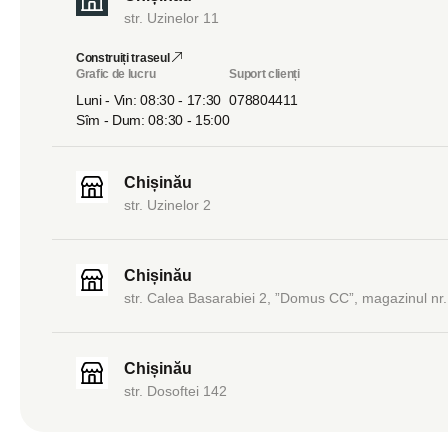
str. Uzinelor 11
Construiți traseul
Grafic de lucru
Suport clienți
Luni - Vin: 08:30 - 17:30
078804411
Sîm - Dum: 08:30 - 15:00
Chișinău
str. Uzinelor 2
Chișinău
str. Calea Basarabiei 2, ”Domus CC”, magazinul nr.
Chișinău
str. Dosoftei 142