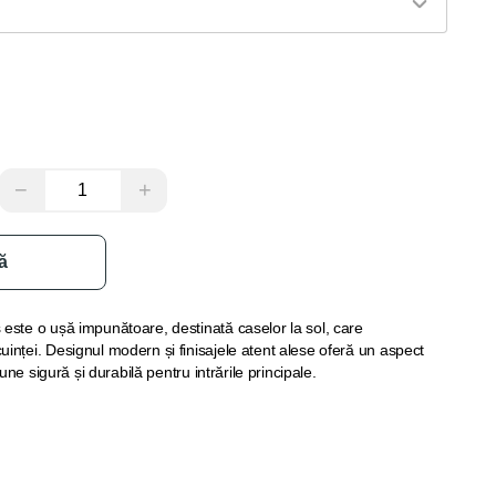
−
+
ă
este o ușă impunătoare, destinată caselor la sol, care
inței. Designul modern și finisajele atent alese oferă un aspect
iune sigură și durabilă pentru intrările principale.