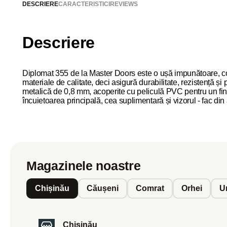
DESCRIERE
CARACTERISTICI
REVIEWS
Descriere
Diplomat 355 de la Master Doors este o ușă impunătoare, co
materiale de calitate, deci asigură durabilitate, rezistență 
metalică de 0,8 mm, acoperite cu peliculă PVC pentru un finis
încuietoarea principală, cea suplimentară și vizorul - fac din
Magazinele noastre
Chișinău
Căușeni
Comrat
Orhei
U
Chișinău