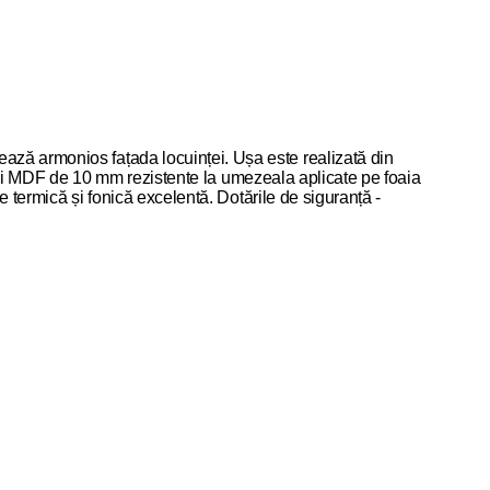
ază armonios fațada locuinței. Ușa este realizată din
nouri MDF de 10 mm rezistente la umezeala aplicate pe foaia
e termică și fonică excelentă. Dotările de siguranță -