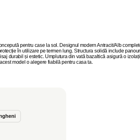
ncepută pentru case la sol. Designul modern Antracit/Alb complete
și protecție în utilizare pe termen lung. Structura solidă include pa
aj durabil și estetic. Umplutura din vată bazaltică asigură o izolați
 acest model o alegere fiabilă pentru casa ta.
ngheni