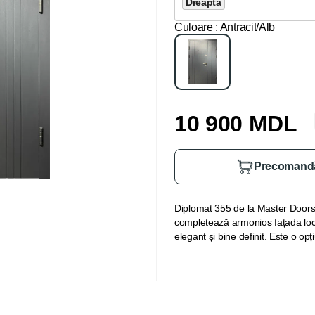
Dreapta
Culoare
: Antracit/Alb
10 900 MDL
Precomand
Diplomat 355 de la Master Doors 
completează armonios fațada locu
elegant și bine definit. Este o opț