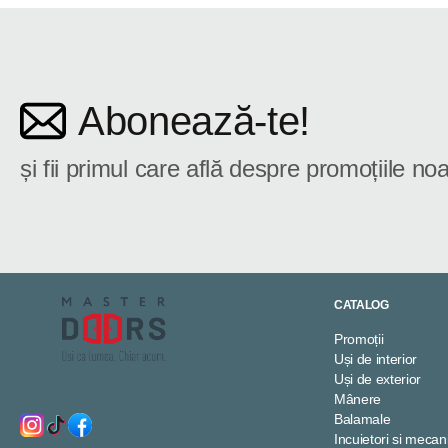
Abonează-te!
și fii primul care află despre promoțiile noa
CATALOG
Promoții
Uși de interior
Uși de exterior
Mânere
Balamale
Incuietori si meca