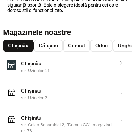
siguranță sporită. Este o alegere ideală pentru cei care
doresc stil și funcționalitate.
Magazinele noastre
Chișinău
Căușeni
Comrat
Orhei
Unghen
Chișinău
str. Uzinelor 11
Chișinău
str. Uzinelor 2
Chișinău
str. Calea Basarabiei 2, ”Domus CC”, magazinul
nr. 78