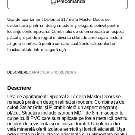
Precomandă
Ușa de apartament Diplomat 317 de la Master Doors se
evidențiază printr-un design modern și elegant, potrivit pentru
locuințe contemporane. Combinația de culori creează un aspect
plăcut și ușor de integrat în diverse stiluri de amenajare. Este o
alegere echilibrată pentru cei care caută estetică, confort și
funcționalitate într-o singură ușă.
DESCRIERE
CARACTERISTICI
REVIEWS
Descriere
Ușa de apartament Diplomat 317 de la Master Doors se
remarcă printr-un design rafinat și modern. Combinația de
culori Stejar Grifel și Plombir oferă un aspect elegant și
plăcut. Structura include panouri MDF de 8 mm acoperite
cu peliculă PVC care sunt aplicate pe foaia metalică pentru
un plus de rezistență și un finisaj durabil. Umplutura din
vată minerală oferă izolație termică și fonică eficientă. Ușa
este dotată cu încuietoare principală și suplimentară pentru