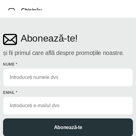
Chișinău
str. Dosoftei 142
Abonează-te!
și fii primul care află despre promoțiile noastre.
NUME
*
EMAIL
*
Abonează-te