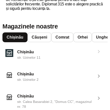
solicitărilor frecvente. Diplomat 315 este o alegere practică
și sigură pentru locuința ta.
Magazinele noastre
Chișinău
Căușeni
Comrat
Orhei
Unghen
Chișinău
str. Uzinelor 11
Chișinău
str. Uzinelor 2
Chișinău
str. Calea Basarabiei 2, ”Domus CC”, magazinul
nr. 78