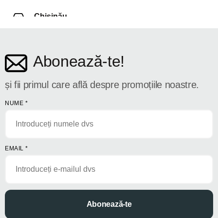
Chișinău
str. Dosoftei 142
Abonează-te!
și fii primul care află despre promoțiile noastre.
NUME
*
EMAIL
*
Abonează-te