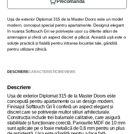
Precomandă
Ușa de exterior Diplomat 315 de la Master Doors este un model
modern, conceput special pentru apartamente. Designul elegant
în nuanța Softtouch Gri se potrivește ușor cu diferite stiluri de
amenajare și oferă un aspect discret și plăcut. Această ușă este o
soluție practică și fiabilă pentru intrarea locuinței tale, gândită
pentru utilizare zilnică.
DESCRIERE
CARACTERISTICI
REVIEWS
Descriere
Ușa de exterior Diplomat 315 de la Master Doors este
concepută pentru apartamente cu un design modern.
Finisajul Softtouch Gri îi conferă un aspect elegant și
discret care se potrivește multor stiluri arhitecturale.
Construcția include trei balamale calitative, care asigură
stabilitate și funcționare corectă. Panourile MDF de 10 mm
sunt aplicate pe o foaie metalică de 0,6 mm pentru un plus
de rezistență. Ușa este gândită pentru a face față