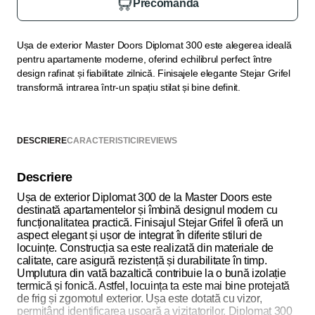
Precomandă
Ușa de exterior Master Doors Diplomat 300 este alegerea ideală
pentru apartamente moderne, oferind echilibrul perfect între
design rafinat și fiabilitate zilnică. Finisajele elegante Stejar Grifel
transformă intrarea într-un spațiu stilat și bine definit.
DESCRIERE
CARACTERISTICI
REVIEWS
Descriere
Ușa de exterior Diplomat 300 de la Master Doors este
destinată apartamentelor și îmbină designul modern cu
funcționalitatea practică. Finisajul Stejar Grifel îi oferă un
aspect elegant și ușor de integrat în diferite stiluri de
locuințe. Construcția sa este realizată din materiale de
calitate, care asigură rezistență și durabilitate în timp.
Umplutura din vată bazaltică contribuie la o bună izolație
termică și fonică. Astfel, locuința ta este mai bine protejată
de frig și zgomotul exterior. Ușa este dotată cu vizor,
permițând identificarea ușoară a vizitatorilor. Diplomat 300