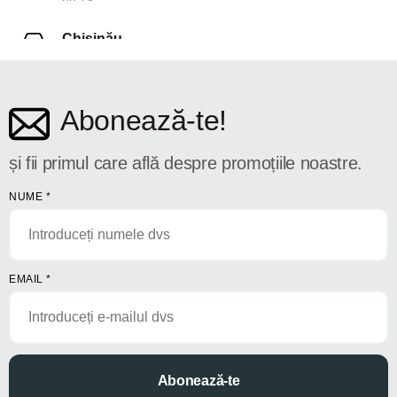
Chișinău
str. Dosoftei 142
Abonează-te!
și fii primul care află despre promoțiile noastre.
NUME
*
EMAIL
*
Abonează-te