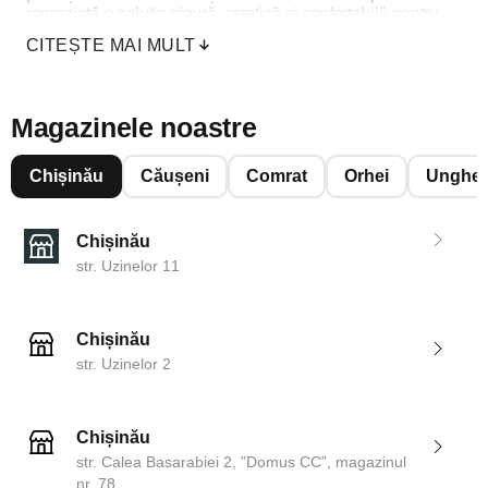
reprezintă o soluție sigură, estetică și confortabilă pentru
intrarea în apartament.
CITEȘTE MAI MULT
Magazinele noastre
Chișinău
Căușeni
Comrat
Orhei
Unghen
Chișinău
str. Uzinelor 11
Chișinău
str. Uzinelor 2
Chișinău
str. Calea Basarabiei 2, ”Domus CC”, magazinul
nr. 78