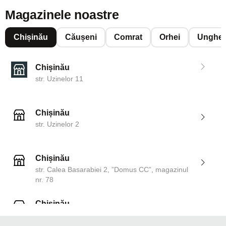
Magazinele noastre
Chișinău
Căușeni
Comrat
Orhei
Unghen
Chișinău
str. Uzinelor 11
Chișinău
str. Uzinelor 2
Chișinău
str. Calea Basarabiei 2, ”Domus CC”, magazinul
nr. 78
Chișinău
str. Dosoftei 142