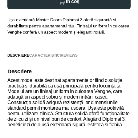
În coș
Ușa exterioară Master Doors Diplomat 3 oferă siguranță și
durabilitate pentru apartamentul tău. Finisajul uniform în culoarea
Venghe conferă un aspect modern și elegant intrării.
DESCRIERE
CARACTERISTICI
REVIEWS
Descriere
Acest model este destinat apartamentelor fiind o soluție
practică și durabilă ca ușă principală pentru locuința ta.
Modelul are un finisaj uniform în culoarea Venghe, care
adaugă un aspect sobru și modern intrării casei..
Construcția solidă asigură rezistență iar dimensiunile
standard permit montarea mai usoara. Ușa este potrivită
pentru utilizare zilnică. Structura solidă oferă funcționalitate
de zi cu zi și un nivel bun de confort. Alegând Diplomat 3,
beneficiezi de o ușă exterioară sigură, estetică și fiabilă.