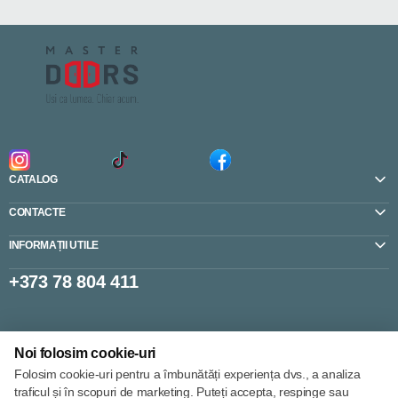
CATALOG
CONTACTE
INFORMAȚII UTILE
+373 78 804 411
Setări cookie-uri
Noi folosim cookie-uri
Politica de cookie-uri
Folosim cookie-uri pentru a îmbunătăți experiența dvs., a analiza
traficul și în scopuri de marketing. Puteți accepta, respinge sau