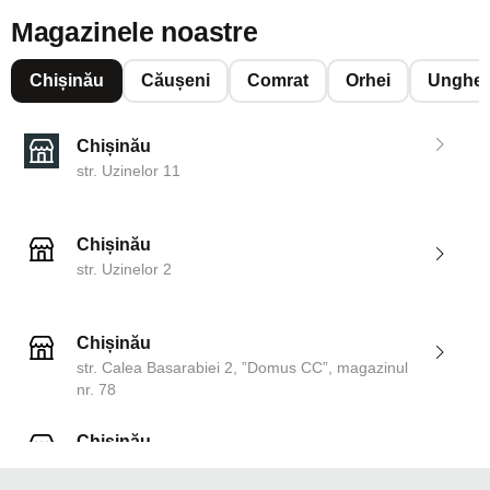
Magazinele noastre
Chișinău
Căușeni
Comrat
Orhei
Unghen
Chișinău
str. Uzinelor 11
Chișinău
str. Uzinelor 2
Chișinău
str. Calea Basarabiei 2, ”Domus CC”, magazinul
nr. 78
Chișinău
str. Dosoftei 142