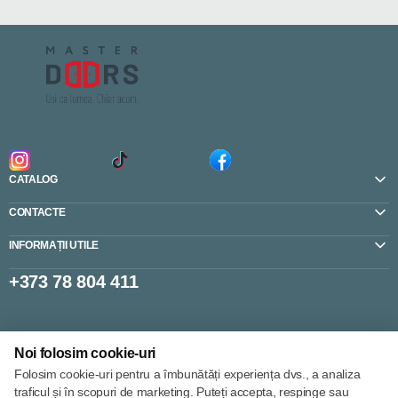
CATALOG
CONTACTE
INFORMAȚII UTILE
+373 78 804 411
Setări cookie-uri
Noi folosim cookie-uri
Politica de cookie-uri
Folosim cookie-uri pentru a îmbunătăți experiența dvs., a analiza
traficul și în scopuri de marketing. Puteți accepta, respinge sau