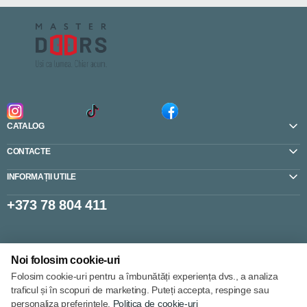
CATALOG
CONTACTE
INFORMAȚII UTILE
+373 78 804 411
Setări cookie-uri
Noi folosim cookie-uri
Politica de cookie-uri
Folosim cookie-uri pentru a îmbunătăți experiența dvs., a analiza
traficul și în scopuri de marketing. Puteți accepta, respinge sau
personaliza preferințele.
Politica de cookie-uri