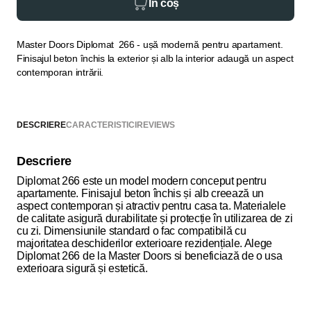
În coș
Master Doors Diplomat 266 - ușă modernă pentru apartament.
Finisajul beton închis la exterior și alb la interior adaugă un aspect
contemporan intrării.
DESCRIERE
CARACTERISTICI
REVIEWS
Descriere
Diplomat 266 este un model modern conceput pentru
apartamente. Finisajul beton închis și alb creează un
aspect contemporan și atractiv pentru casa ta. Materialele
de calitate asigură durabilitate și protecție în utilizarea de zi
cu zi. Dimensiunile standard o fac compatibilă cu
majoritatea deschiderilor exterioare rezidențiale. Alege
Diplomat 266 de la Master Doors si beneficiază de o usa
exterioara sigură și estetică.