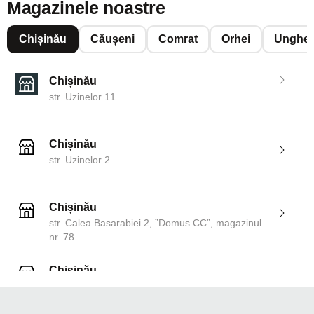
Magazinele noastre
Chișinău
Căușeni
Comrat
Orhei
Unghen
Chișinău
str. Uzinelor 11
Chișinău
str. Uzinelor 2
Chișinău
str. Calea Basarabiei 2, ”Domus CC”, magazinul
nr. 78
Chișinău
str. Dosoftei 142