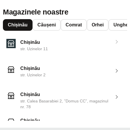
Magazinele noastre
Chișinău
Căușeni
Comrat
Orhei
Unghen
Chișinău
str. Uzinelor 11
Chișinău
str. Uzinelor 2
Chișinău
str. Calea Basarabiei 2, ”Domus CC”, magazinul
nr. 78
Chișinău
str. Dosoftei 142