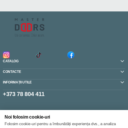
CATALOG
CONTACTE
INFORMAȚII UTILE
+373 78 804 411
Setări cookie-uri
Noi folosim cookie-uri
Politica de cookie-uri
Folosim cookie-uri pentru a îmbunătăți experiența dvs., a analiza