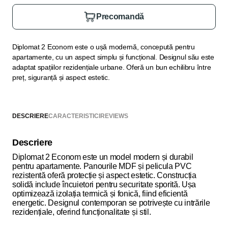
Precomandă
Diplomat 2 Econom este o ușă modernă, concepută pentru
apartamente, cu un aspect simplu și funcțional. Designul său este
adaptat spațiilor rezidențiale urbane. Oferă un bun echilibru între
preț, siguranță și aspect estetic.
DESCRIERE
CARACTERISTICI
REVIEWS
Descriere
Diplomat 2 Econom este un model modern și durabil
pentru apartamente. Panourile MDF și pelicula PVC
rezistentă oferă protecție și aspect estetic. Construcția
solidă include încuietori pentru securitate sporită. Ușa
optimizează izolația termică și fonică, fiind eficientă
energetic. Designul contemporan se potrivește cu intrările
rezidențiale, oferind funcționalitate și stil.