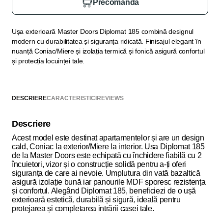
Precomandă
Ușa exterioară Master Doors Diplomat 185 combină designul
modern cu durabilitatea și siguranța ridicată. Finisajul elegant în
nuanță Coniac/Miere și izolația termică și fonică asigură confortul
și protecția locuinței tale.
DESCRIERE
CARACTERISTICI
REVIEWS
Descriere
Acest model este destinat apartamentelor și are un design
cald, Coniac la exterior/Miere la interior. Usa Diplomat 185
de la Master Doors este echipată cu închidere fiabilă cu 2
încuietori, vizor și o construcție solidă pentru a-ți oferi
siguranța de care ai nevoie. Umplutura din vată bazaltică
asigură izolație bună iar panourile MDF sporesc rezistența
și confortul. Alegând Diplomat 185, beneficiezi de o ușă
exterioară estetică, durabilă și sigură, ideală pentru
protejarea și completarea intrării casei tale.