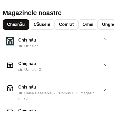
Magazinele noastre
Chișinău
Căușeni
Comrat
Orhei
Unghen
Chișinău
str. Uzinelor 11
Chișinău
str. Uzinelor 2
Chișinău
str. Calea Basarabiei 2, ”Domus CC”, magazinul
nr. 78
Chișinău
str. Dosoftei 142