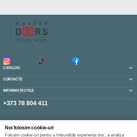
CATALOG
CONTACTE
INFORMAȚII UTILE
+373 78 804 411
Setări cookie-uri
Noi folosim cookie-uri
Politica de cookie-uri
Folosim cookie-uri pentru a îmbunătăți experiența dvs., a analiza