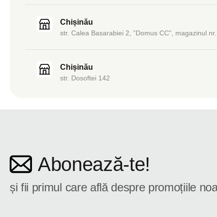
Chișinău
str. Calea Basarabiei 2, ”Domus CC”, magazinul nr.
Chișinău
str. Dosoftei 142
Abonează-te!
și fii primul care află despre promoțiile noa