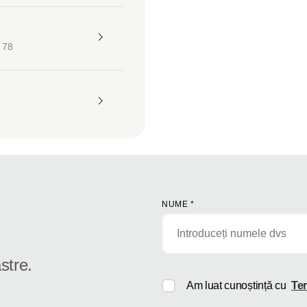
 78
NUME
*
stre.
Am luat cunoștință cu
Ter