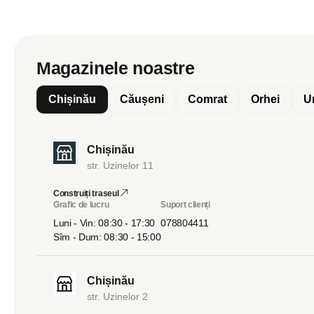
Magazinele noastre
Chișinău
Căușeni
Comrat
Orhei
U
Chișinău
str. Uzinelor 11
Construiți traseul
Grafic de lucru
Suport clienți
Luni - Vin: 08:30 - 17:30
078804411
Sîm - Dum: 08:30 - 15:00
Chișinău
str. Uzinelor 2