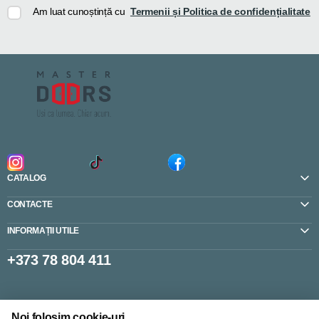
Am luat cunoștință cu
Termenii și Politica de confidențialitate
CATALOG
CONTACTE
INFORMAȚII UTILE
+373 78 804 411
Setări cookie-uri
Noi folosim cookie-uri