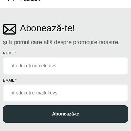
Chișinău
str. Dosoftei 142
Abonează-te!
și fii primul care află despre promoțiile noastre.
NUME
*
EMAIL
*
Abonează-te