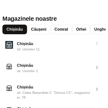
Magazinele noastre
Chișinău
Căușeni
Comrat
Orhei
Unghen
Chișinău
str. Uzinelor 11
Chișinău
str. Uzinelor 2
Chișinău
str. Calea Basarabiei 2, ”Domus CC”, magazinul
nr. 78