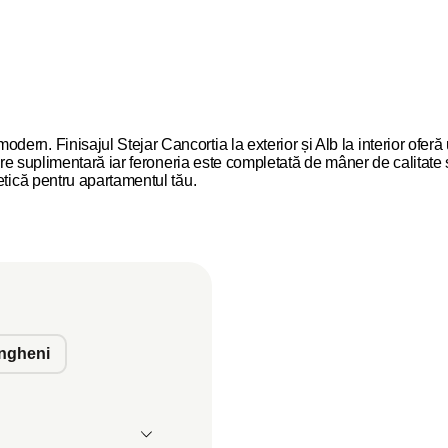
rn. Finisajul Stejar Cancortia la exterior și Alb la interior ofer
oare suplimentară iar feroneria este completată de mâner de calitate
etică pentru apartamentul tău.
ngheni