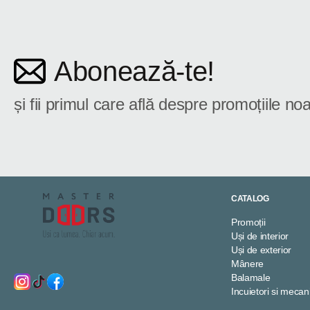
Abonează-te!
și fii primul care află despre promoțiile noa
CATALOG
Promoții
Uși de interior
Uși de exterior
Mânere
Balamale
Incuietori si meca