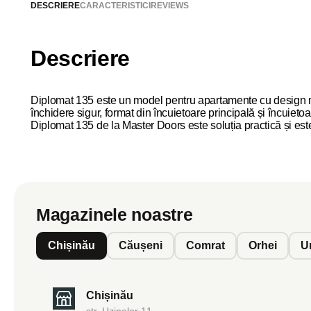
DESCRIERE
CARACTERISTICI
REVIEWS
Descriere
Diplomat 135 este un model pentru apartamente cu design mode
închidere sigur, format din încuietoare principală și încuiet
Diplomat 135 de la Master Doors este soluția practică și est
Magazinele noastre
Chișinău
Căușeni
Comrat
Orhei
U
Chișinău
str. Uzinelor 11