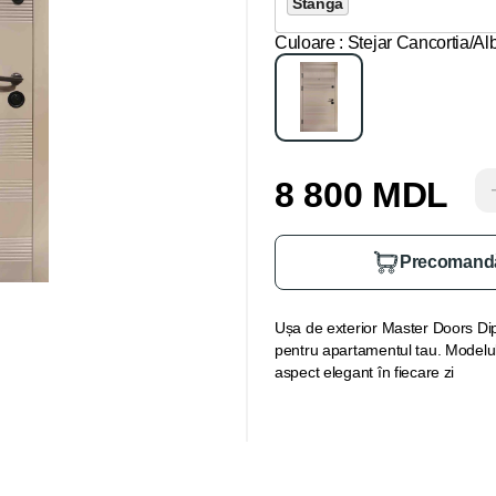
Stânga
Culoare
: Stejar Cancortia/Al
8 800 MDL
Precomand
Ușa de exterior Master Doors Dip
pentru apartamentul tau. Modelul S
aspect elegant în fiecare zi