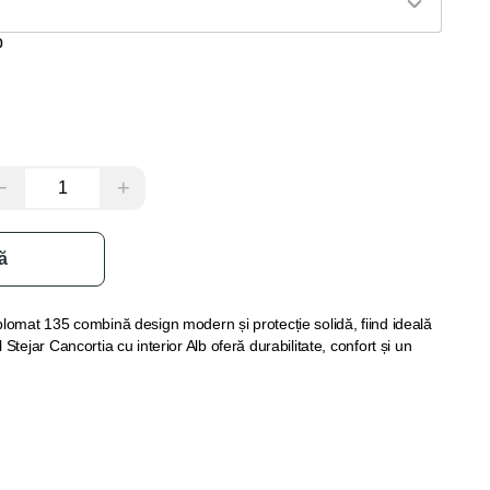
b
−
+
ă
lomat 135 combină design modern și protecție solidă, fiind ideală
tejar Cancortia cu interior Alb oferă durabilitate, confort și un