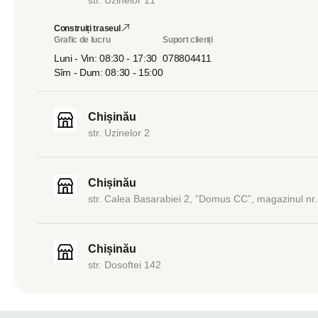
Construiți traseul
Grafic de lucru
Suport clienți
Luni - Vin: 08:30 - 17:30
078804411
Sîm - Dum: 08:30 - 15:00
Chișinău
str. Uzinelor 2
Chișinău
str. Calea Basarabiei 2, ”Domus CC”, magazinul nr.
Chișinău
str. Dosoftei 142